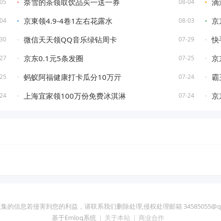
奈雪的茶领取饮品买一送一券
滴
05
08-04
京東领4.9-4卷1左右花露水
京
04
08-03
微信天天领QQ音乐绿钻周卡
快
30
07-29
京东0.1元5条发圈
京
27
07-25
蚂蚁阿福健康打卡瓜分10万亓
霸
25
07-24
上海宜家领100万份免费冰淇淋
京
24
07-24
集的信息若侵害到您的利益，请联系我们删除处理,侵权处理邮箱 34585055@qq
基于Emlog系统
|
关于本站
|
商业合作