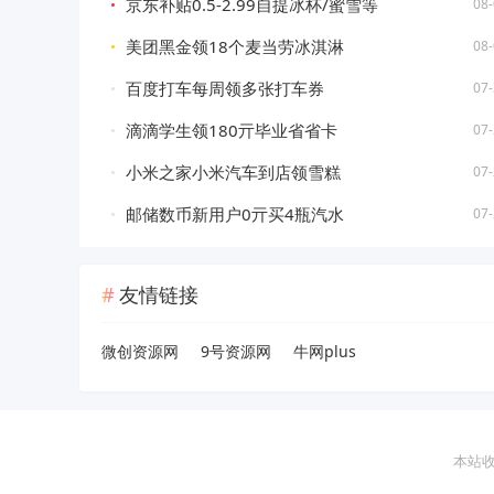
京东补贴0.5-2.99自提冰杯/蜜雪等
08-
美团黑金领18个麦当劳冰淇淋
08-
百度打车每周领多张打车券
07-
滴滴学生领180亓毕业省省卡
07-
小米之家小米汽车到店领雪糕
07-
邮储数币新用户0亓买4瓶汽水
07-
友情链接
微创资源网
9号资源网
牛网plus
本站收