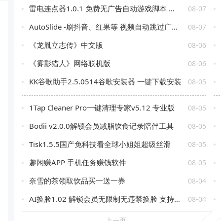
雷电连点器1.0.1 免费无广告自动游戏脚本 自动抢票
08-07
AutoSlide -刷抖音、红果等 视频自动跳过广告 OCR智能识别 v2.6.0
08-07
《龙胤立志传》中文版
08-06
《雾影猎人》网络联机版
08-06
KK谷歌助手2.5.0514谷歌安装器 一键下载安装
08-05
1Tap Cleaner Pro一键清理专家v5.12 专业版
08-05
Bodii v2.0.0解锁会员减脂饮食记录陪伴工具
08-05
Tisk1.5.5国产免科技看全球小姐姐超级丝滑
08-05
趣闲赚APP 手机任务赚钱软件
08-05
奈雪的茶领取饮品买一送一券
08-04
AI换脸1.02 解锁会员无限制无违禁换脸 支持照片/视频
08-04
上一页