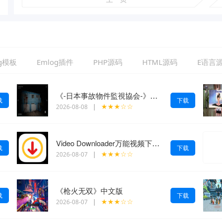
og模板
Emlog插件
PHP源码
HTML源码
E语言
《-日本事故物件監視協会-》中文版
载
下载
★★★☆☆
2026-08-08
|
Video Downloader万能视频下载解锁会员
载
下载
★★★☆☆
2026-08-07
|
《枪火无双》中文版
载
下载
★★★☆☆
2026-08-07
|