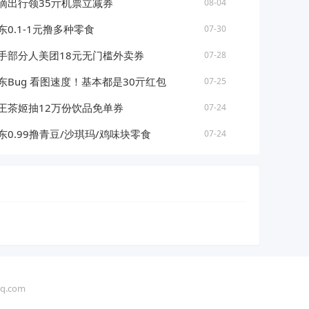
滴出行领35亓机票立减券
08-04
东0.1-1元撸多种零食
07-30
手部分人美团18元无门槛外卖券
07-28
东Bug 看图速度！基本都是30亓红包
07-25
王茶姬抽12万份饮品免单券
07-24
东0.99撸青豆/沙琪玛/鸡味块零食
07-24
.com