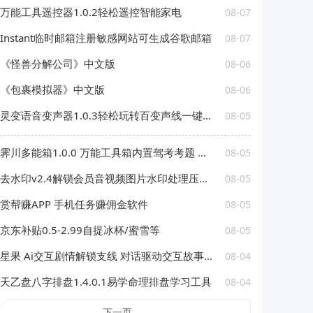
万能工具遥控器1.0.2轻松遥控智能家电
08-07
Instant临时邮箱注册敏感网站可生成谷歌邮箱
08-07
《怪兽分解公司》中文版
08-06
《包裹模拟器》中文版
08-06
灵变语音变声器1.0.3轻松玩转百变声线一键变声
08-05
霁川多能箱1.0.0 万能工具箱内置驾考考题 去水印等功能
08-05
去水印v2.4解锁会员音视频图片水印处理压缩工具
08-05
赏帮赚APP 手机任务赚佣金软件
08-05
京东补贴0.5-2.99自提冰杯/蜜雪等
08-05
星果 Ai交互剧情解锁支线 对话驱动交互故事剧情
08-04
天乙盘八字排盘1.4.0.1易学命理排盘学习工具
08-04
下一页