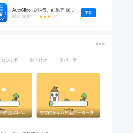
AutoSlide -刷抖音、红果等 视频自动跳过广告 OCR智能识别 v2.6.0
下载
★★★☆☆
2026-08-07
|
QQ技术
微信技术
值得一看
京东补贴0.5-2.99自提冰杯/蜜雪等
奈雪的茶领取饮品买一送一券